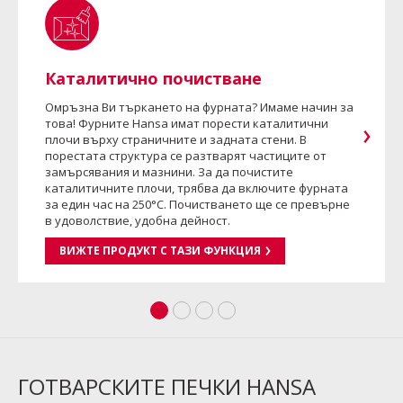
Каталитично почистване
Омръзна Ви търкането на фурната? Имаме начин за
това! Фурните Hansa имат порести каталитични
плочи върху страничните и задната стени. В
порестата структура се разтварят частиците от
замърсявания и мазнини. За да почистите
каталитичните плочи, трябва да включите фурната
за един час на 250°C. Почистването ще се превърне
в удоволствие, удобна дейност.
ВИЖТЕ ПРОДУКТ С ТАЗИ ФУНКЦИЯ
ГОТВАРСКИТЕ ПЕЧКИ HANSA