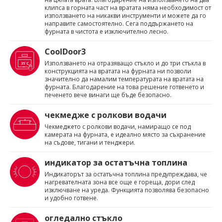
клипса в горната част на вратата няма необходимост от
използването на никакви инструменти и можете да го
направите самостоятелно. Сега поддържането на
фурната в чистота е изключително лесно.
CoolDoor3
Използването на отразяващо стъкло и до три стъкла в
конструкцията на вратата на фурната ни позволи
значително да намалим температурата на вратата на
фурната. Благодарение на това решение готвенето и
печенето вече винаги ще бъде безопасно.
чекмедже с ролкови водачи
Чекмеджето с ролкови водачи, намиращо се под
камерата на фурната, е идеално място за съхранение
на съдове, тигани и тенджери.
индикатор за остатъчна топлина
Индикаторът за остатъчна топлина предупреждава, че
нагревателната зона все още е гореща, дори след
изключване на уреда. Функцията позволява безопасно
и удобно готвене.
огледално стъкло