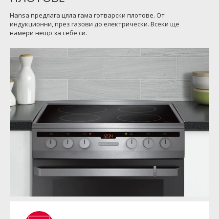
Hansa предлага цяла гама готварски плотове. От
индукционни, през газови до електрически. Всеки ще
намери нещо за себе си.