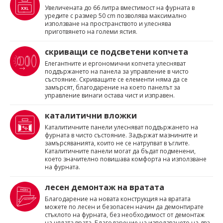
Увеличената до 66 литра вместимост на фурната в
уредите с размер 50 cm позволява максимално
използване на пространството и улеснява
приготвянето на големи ястия.
скриващи се подсветени копчета
Елегантните и ергономични копчета улесняват
поддържането на панела за управление в чисто
състояние. Скриващите се елементи няма да се
замърсят, благодарение на което панелът за
управление винаги остава чист и изправен.
каталитични вложки
Каталитичните панели улесняват поддържането на
фурната в чисто състояние. Задържат мазнините и
замърсяванията, които не се натрупват в ъглите.
Каталитичните панели могат да бъдат подменени,
което значително повишава комфорта на използване
на фурната.
лесен демонтаж на вратата
Благодарение на новата конструкция на вратата
можете по лесен и безопасен начин да демонтирате
стъклото на фурната, без необходимост от демонтаж
на цялата врата. Благодарение на използването на два