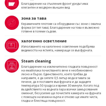
Благодарение на стъкления фронт уредът има
елегантен и модерен външен вид.
зона за тава
Керамичните плотове са оборудвани със зони с овална
форма (от тип тава). Благодарение на това е възможно
готвене в големи съдове.
халогенно осветление
Използването на халогенно осветление подобрява
видимостта на ястията, намиращи се във фурната.
Steam cleaning
Благодарение на изключително гладката повърхност
на емайллака почистването вече е необикновено
лесно и бързо. Единственото, което трябва да
направите, е да сипете 0,5 литър вода в тавата за
печене, да я поставите във фурната и да зададете
температура 50 градуса и време 30 минути. Когато под
въздействието на водната пара всички замърсявания
омекнат, без усилие ще почистите камерата на фурната
с помощта на влажна кърпа и отново ще имате чиста,
гладка и блестяща повърхност.