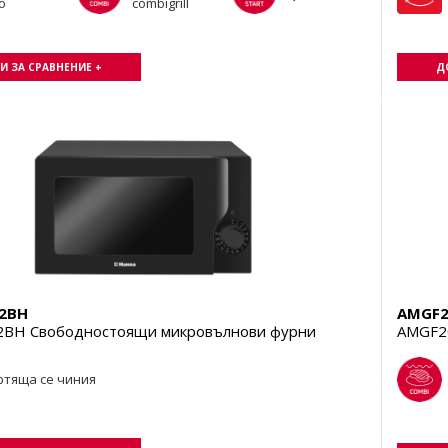
o
combigrill
И ЗА СРАВНЕНИЕ +
Д
2BH
AMGF2
BH Свободностоящи микровълнови фурни
AMGF2
ртяща се чиния