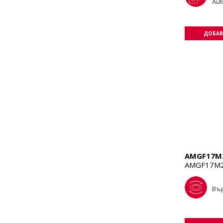
Aut
ДОБАВ
AMGF17M
AMGF17M2
Въ