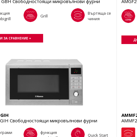
GBH Свободностоящи микровълнови фурни
AMGF2
нкция
Въртяща се
Grill
bigrill
чиния
И ЗА СРАВНЕНИЕ +
Д
GIH
AMMF
GIH Свободностоящи микровълнови фурни
AMMF2
ограми
функция
Quick Start