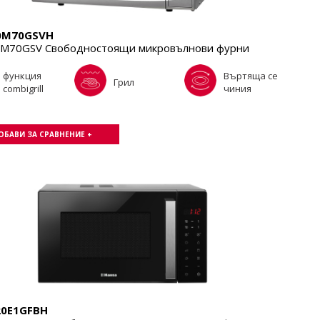
0M70GSVH
M70GSV Свободностоящи микровълнови фурни
функция
Въртяща се
Грил
combigrill
чиния
ОБАВИ ЗА СРАВНЕНИЕ +
0E1GFBH