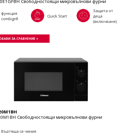
0E1GFBH Свободностоящи микровълнови фурни
Защита от
функция
Quick Start
деца
combigrill
(включване)
ОБАВИ ЗА СРАВНЕНИЕ +
20M1BH
0M1BH Свободностоящи микровълнови фурни
Въртяща се чиния