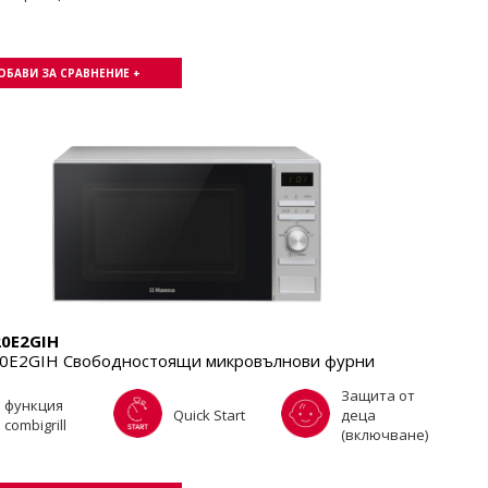
ОБАВИ ЗА СРАВНЕНИЕ +
0E2GIH
0E2GIH Свободностоящи микровълнови фурни
Защита от
функция
Quick Start
деца
combigrill
(включване)