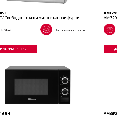
0VH
AMG2
V Свободностоящи микровълнови фурни
AMG20
ck Start
Въртяща се чиния
И ЗА СРАВНЕНИЕ +
Д
1GBH
AMGF2