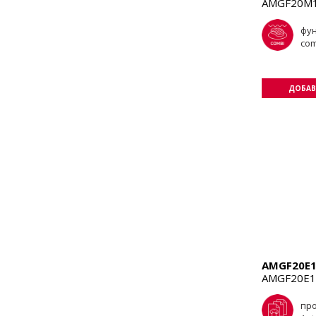
AMGF20M1
фу
com
ДОБАВ
AMGF20E1
AMGF20E1
пр