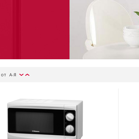
 от
А-Я